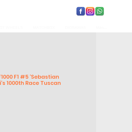
OT WHEELS
MATCHBOX
DIORAMAS
Más...
F1000 F1 #5 'Sebastian
ri's 1000th Race Tuscan