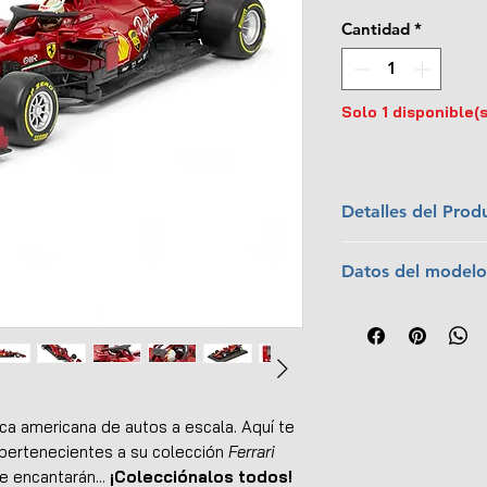
Cantidad
*
Solo 1 disponible(s
Detalles del Prod
Marca:
Bburago
Datos del modelo
Escala:
1:18
Colección:
Ferra
Piloto:
Sebastian
Material:
Metal c
Equipo:
Scuderia 
Dimensiones (L x
Temporada:
202
Interior y exterio
Carrera:
Tuscan
No tiene apertur
Posición:
Décim
Dirección funcion
a americana de autos a escala. Aquí te
Incluye figura del
ertenecientes a su colección
Ferrari
Base de exhibició
e encantarán...
¡Colecciónalos todos!
Llantas de goma