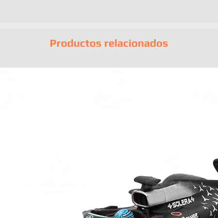
Empaque original
EAN:
48939931
Productos relacionados