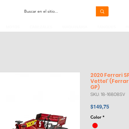
MOTOS
CABEZALES
MAQUINARIA
TANQUES
H
2020 Ferrari S
Vettel' (Ferra
GP)
SKU: 18-16808SV
Precio
$149,75
Color
*