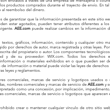
son enviados a través de una empresa de mensajería o couri
los productos comprados durante el trayecto de envío. En tal
o al reembolso del dinero.
s de garantizar que la información presentada en este sitio we
eden estar agotados, pueden tener atributos diferentes a l
vigente.
AEE.com
puede realizar cambios en la información de
 textos, gráficos, información, contenido y cualquier otro 
gido por derechos de autor, marca registrada y otras leyes. Po
n escrita del propietario o autor. Los componentes tecnológico
 y de su proveedor: WIX.com. Todos los derechos es
 la información o materiales exhibidos en o que pueden ser
de información o material puede violar las leyes de derechos d
ras leyes y reglamentos.
es comerciales, marcas de servicio y logotipos usados ​​
adas, nombres comerciales y marcas de servicio de
AEE.com
y s
terpretado como una concesión, por implicación, impedimento, 
 comerciales, marcas de servicio o logotipos que aparecen 
ohibido crear o mantener cualquier vínculo de otro sitio w