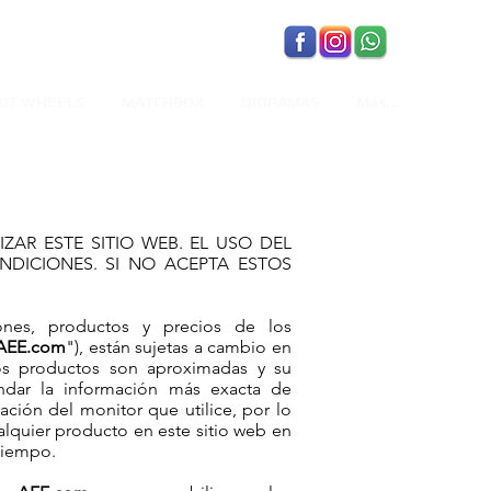
OT WHEELS
MATCHBOX
DIORAMAS
Más...
ZAR ESTE SITIO WEB. EL USO DEL
DICIONES. SI NO ACEPTA ESTOS
ciones, productos y precios de los
AEE.com
"), están sujetas a cambio en
 los productos son aproximadas y su
ndar la información más exacta de
ación del monitor que utilice, por lo
alquier producto en este sitio web en
tiempo.