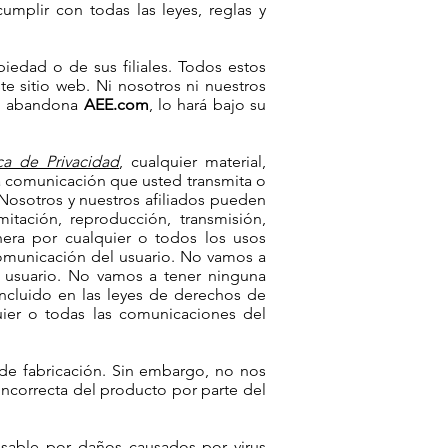
umplir con todas las leyes, reglas y
edad o de sus filiales. Todos estos
e sitio web. Ni nosotros ni nuestros
 Si abandona
AEE.com
, lo hará bajo su
ica de Privacidad
, cualquier material,
ra comunicación que usted transmita o
 Nosotros y nuestros afiliados pueden
itación, reproducción, transmisión,
anera por cualquier o todos los usos
 comunicación del usuario. No vamos a
el usuario. No vamos a tener ninguna
incluido en las leyes de derechos de
uier o todas las comunicaciones del
de fabricación. Sin embargo, no nos
ncorrecta del producto por parte del
sable por daños causados por virus