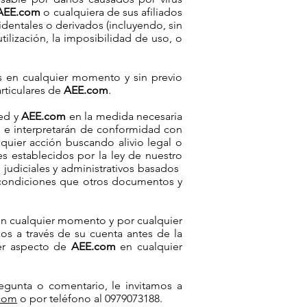
AEE.com
o cualquiera de sus afiliados
identales o derivados (incluyendo, sin
tilización, la imposibilidad de uso, o
 en cualquier momento y sin previo
articulares de
AEE.com
.
ted y
AEE.com
en la medida necesaria
n e interpretarán de conformidad con
lquier acción buscando alivio legal o
s establecidos por la ley de nuestro
diciales y administrativos basados ​​
condiciones que otros documentos y
en cualquier momento y por cualquier
os a través de su cuenta antes de la
ier aspecto de
AEE.com
en cualquier
egunta o comentario, le invitamos a
.com
o por teléfono al 0979073188.