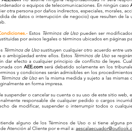
u ordenador o equipos de telecomunicaciones. En ningún caso
er otra persona por daños indirectos, especiales, morales, acc
rdida de datos o interrupción de negocio) que resulten de la u
eb.
Condiciones.-
Estos
Términos de Uso
pueden ser modificados
ustituidas por avisos legales o términos ubicados en páginas p
os
Términos de Uso
sustituyen cualquier otro acuerdo entre us
ia o ambigüedad entre ellos. Estos
Términos de Uso
se regirá
in dar efecto a cualquier principio de conflicto de leyes. Cua
cionada con
AEE.com
será debatido solamente en los tribunale
érminos y condiciones serán admisibles en los procedimientos ju
s
Términos de Uso
en la misma medida y sujeto a las mismas 
iginalmente en forma impresa.
 suspender o cancelar su cuenta o su uso de este sitio web, 
nalmente responsable de cualquier pedido o cargos incurrid
echo de modificar, suspender o interrumpir todos o cualqu
tiende alguno de los Términos de Uso o si tiene alguna pr
e Atención al Cliente por e-mail a:
aescalaecuador@outlook