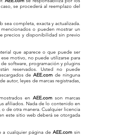
er.
AEE.com
se responsabiliza por los
 caso, se procederá al reemplazo del
b sea completa, exacta y actualizada.
os mencionados o pueden mostrar un
 precios y disponibilidad sin previo
material que aparece o que puede ser
r ese motivo, no puede utilizarse para
s de software, programación y plugins
tán reservados. Usted no puede
 descargados de
AEE.com
de ninguna
e autor, leyes de marcas registradas,
o mostrados en
AEE.com
son marcas
us afiliados. Nada de lo contenido en
o de otra manera. Cualquier licencia
en este sitio web deberá se otorgada
eb a cualquier página de
AEE.com
sin