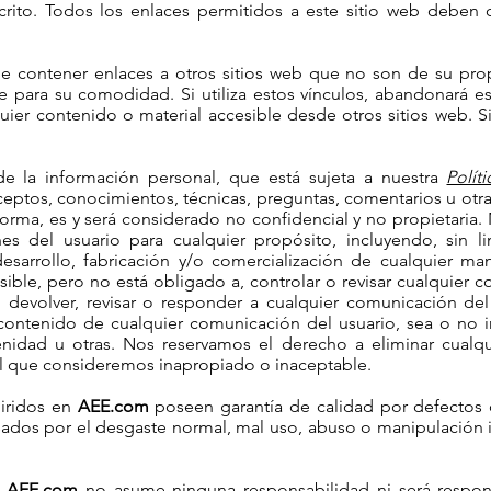
scrito. Todos los enlaces permitidos a este sitio web deben c
 contener enlaces a otros sitios web que no son de su propi
 para su comodidad. Si utiliza estos vínculos, abandonará est
quier contenido o material accesible desde otros sitios web.
 la información personal, que está sujeta a nuestra
Polít
ceptos, conocimientos, técnicas, preguntas, comentarios u ot
forma, es y será considerado no confidencial y no propietaria.
s del usuario para cualquier propósito, incluyendo, sin lim
 desarrollo, fabricación y/o comercialización de cualquier m
ible, pero no está obligado a, controlar o revisar cualquier
r, devolver, revisar o responder a cualquier comunicación d
contenido de cualquier comunicación del usuario, sea o no 
cenidad u otras. Nos reservamos el derecho a eliminar cualq
al que consideremos inapropiado o inaceptable.
iridos en
AEE.com
poseen garantía de calidad por defectos 
ados por el desgaste normal, mal uso, abuso o manipulación i
AEE.com
no asume ninguna responsabilidad ni será respon