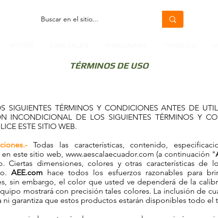
MOTOS
CABEZALES
MAQUINARIA
TANQUES
H
TÉRMINOS DE USO
 SIGUIENTES TÉRMINOS Y CONDICIONES ANTES DE UTILI
N INCONDICIONAL DE LOS SIGUIENTES TÉRMINOS Y CON
ICE ESTE SITIO WEB.
aciones.-
Todas las características, contenido, especifica
 en este sitio web,
www.aescalaecuador.com
(a continuación "
. Ciertas dimensiones, colores y otras características de
vo.
AEE.com
hace todos los esfuerzos razonables para bri
s, sin embargo, el color que usted ve dependerá de la calibr
ipo mostrará con precisión tales colores. La inclusión de cu
i garantiza que estos productos estarán disponibles todo el 