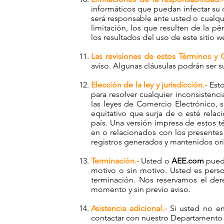
informáticos que puedan infectar s
será responsable ante usted o cualqui
limitación, los que resulten de la pé
los resultados del uso de este sitio w
Las revisiones de estos Términos y 
aviso. Algunas cláusulas podrán ser s
Elección de la ley y jurisdicción.-
Est
para resolver cualquier inconsistenc
las leyes de Comercio Electrónico, s
equitativo que surja de o esté rela
país. Una versión impresa de estos t
en o relacionados con los presente
registros generados y mantenidos or
Terminación.-
Usted o
AEE.com
puede
motivo o sin motivo. Usted es perso
terminación. Nos reservamos el der
momento y sin previo aviso.
Asistencia adicional.-
Si usted no en
contactar con nuestro Departamento d