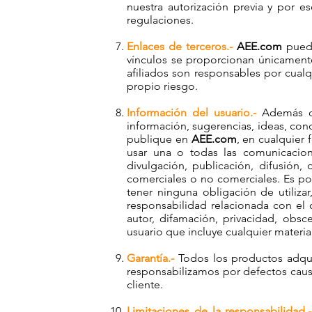
nuestra autorización previa y por e
regulaciones.
Enlaces de terceros.-
AEE.com
puede
vínculos se proporcionan únicamente
afiliados son responsables por cual
propio riesgo.
Información del usuario.-
Además de
información, sugerencias, ideas, con
publique en
AEE.com
, en cualquier 
usar una o todas las comunicacione
divulgación, publicación, difusión,
comerciales o no comerciales. Es pos
tener ninguna obligación de utiliza
responsabilidad relacionada con el 
autor, difamación, privacidad, obs
usuario que incluye cualquier materi
Garantía.-
Todos los productos adqu
responsabilizamos por defectos caus
cliente.
Limitaciones de la responsabilidad.-