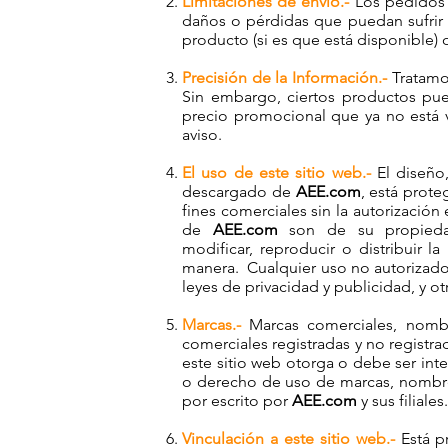
Limitaciones de envío.-
Los pedidos 
daños o pérdidas que puedan sufrir 
producto (si es que está disponible) 
Precisión de la Información.-
Tratamo
Sin embargo, ciertos productos pu
precio promocional que ya no está 
aviso.
El uso de este sitio web.-
El diseño,
descargado de
AEE.com
, está prote
fines comerciales sin la autorizació
de
AEE.com
son de su propiedad
modificar, reproducir o distribuir
manera. Cualquier uso no autorizado 
leyes de privacidad y publicidad, y ot
Marcas.-
Marcas comerciales, nombr
comerciales registradas y no registr
este sitio web otorga o debe ser in
o derecho de uso de marcas, nombres
por escrito por
AEE.com
y sus filiales.
Vinculación a este sitio web.-
Está pr