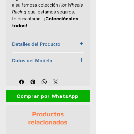
a su famosa colección
Hot Wheels
Racing
que, estamos seguros,
te encantarán...
¡Colecciónalos
todos!
Detalles del Producto
Marca:
Hot Wheels
Datos del Modelo
Escala:
1:43
Colección:
Hot Wheels Racing
Piloto:
Kimi Raikkonen'
Material:
Metal con ciertas
Equipo:
Scuderia Ferrari
partes plásticas
Temporada:
2014
Dimensiones (L x An x Al):
11.5 x
4 x 2.5 cm
Comprar por WhatsApp
Interior y exterior detallados
No tiene aperturas
Llantas de goma
Productos
Base de exhibición
relacionados
Caja protectora de acrílico
Empaque original