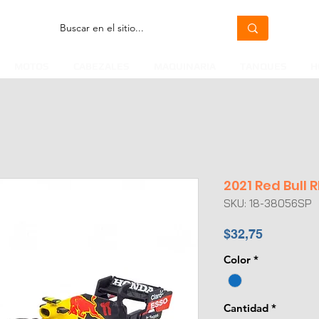
MOTOS
CABEZALES
MAQUINARIA
TANQUES
H
2021 Red Bull R
SKU: 18-38056SP
Precio
$32,75
Color
*
Cantidad
*