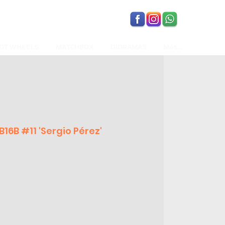
OT WHEELS
MATCHBOX
DIORAMAS
Más...
B16B #11 'Sergio Pérez'