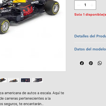
Solo 1 disponible(s
Detalles del Prod
Marca:
Bburago
Datos del modelo
Escala:
1:43
Colección:
Red B
Piloto:
Sergio Pé
Material:
Metal c
Equipo:
Oracle R
Dimensiones (L x
Temporada:
202
Interior y exterio
No tiene apertur
Incluye figura del
Caja protectora d
Incluye base de e
a americana de autos a escala. Aquí te
Llantas de goma
e carreras pertenecientes a la
Empaque original
 seguros, te encantarán...
EAN:
489399300