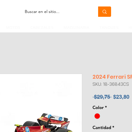
MOTOS
CABEZALES
MAQUINARIA
TANQUES
H
2024 Ferrari S
SKU: 18-36843CS
Precio
P
 $29,75 
$23,80
Color
*
o
Cantidad
*