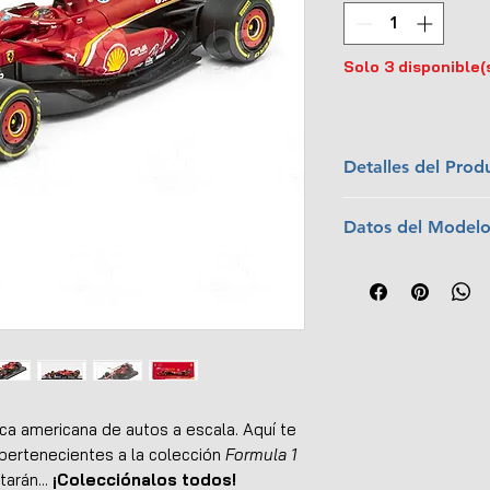
Solo 3 disponible(
Detalles del Prod
Marca:
Bburago
Datos del Model
Escala:
1:43
Material:
Metal c
Piloto:
Carlos Sá
Dimensiones (L x
Equipo:
Scuderia 
Interior y exterio
Temporada:
202
No tiene apertur
Incluye figura del
Caja protectora d
Montado sobre ba
Llantas de goma
a americana de autos a escala. Aquí te
Empaque original
ertenecientes a la colección
Formula 1
EAN:
489399301
arán...
¡Colecciónalos todos!