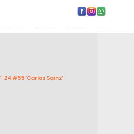
OT WHEELS
MATCHBOX
DIORAMAS
Más...
F-24 #55 'Carlos Sainz'
recio
de
ferta