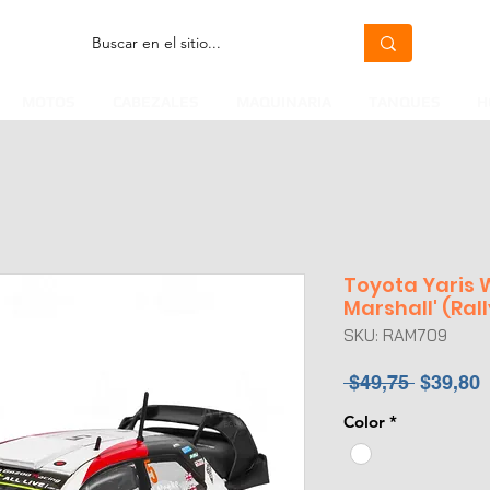
MOTOS
CABEZALES
MAQUINARIA
TANQUES
H
Toyota Yaris
Marshall' (Ral
SKU: RAM709
Precio
P
 $49,75 
$39,80
Color
*
o