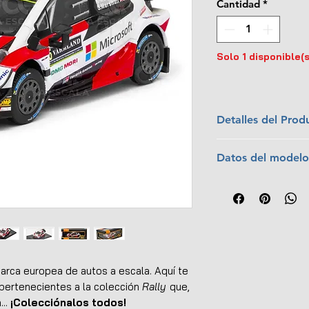
Cantidad
*
Solo 1 disponible(s
Detalles del Prod
Marca:
Ixo Model
Datos del modelo
Escala:
1:43
Colección:
WRC
Piloto:
Kris Mee
Material:
Metal c
Copiloto:
Sebast
Dimensiones (L x
Equipo:
Toyota G
Interior y exterio
Temporada:
201
No tiene apertur
Carrera:
Rally S
Llantas de goma
Posición:
Sexto
Base de exhibició
arca europea de autos a escala. Aquí te
Caja protectora d
ertenecientes a la colección
Rally
que,
Empaque original
...
¡Colecciónalos todos!
EAN:
489510232