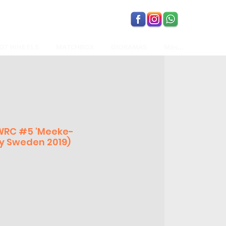
OT WHEELS
MATCHBOX
DIORAMAS
Más...
 WRC #5 'Meeke-
ly Sweden 2019)
recio
de
ferta