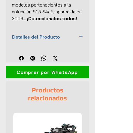
modelos pertenecientes a la
colección
FOR SALE
, aparecida en
2006...
¡Colecciónalos todos!
Detalles del Producto
Marca:
Jada Toys
Escala:
1:24
Colección:
For Sale
Material:
Metal con ciertas
Comprar por WhatsApp
partes plásticas
Dimensiones (L x An x Al):
20 x
8.5 x 9.5 cm
Productos
Interior y exterior detallados
relacionados
Abre puertas y capó
Carpa desmontable
Llantas de goma
Empaque original
UPC:
801310530467