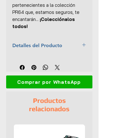
pertenecientes a la colección
PR64
que, estamos seguros, te
encantarán...
¡Colecciónalos
todos!
Detalles del Producto
Marca:
Pop Race
Escala:
1:64
Colección:
PR64
Material:
Cuerpo y base de
Comprar por WhatsApp
metal
Dimensiones (L x An x Al):
6 x
3 x 2 cm
Productos
No.:
106
relacionados
Interior y exterior detallados
No tiene aperturas
Llantas de goma
Empaque original
UPC:
6973027527710