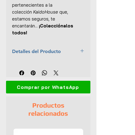
pertenecientes a la
colección
KaidoHouse
que,
estamos seguros, te
encantarán...
¡Colecciónalos
todos!
Detalles del Producto
Marca:
TSM Model
Escala:
1:64
Colección:
KaidoHouse x Mini GT
Material:
Cuerpo y base de
Comprar por WhatsApp
metal
Dimensiones (L x An x Al):
9 x
3 x 2.5 cm
Productos
Interior y exterior detallados
relacionados
Abre capó y balde
Llantas de goma
Empaque original
UPC:
840456310076