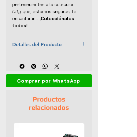
pertenecientes a la colección
City
que, estamos seguros, te
encantarán...
¡Colecciónalos
todos!
Detalles del Producto
Marca:
Solido
Escala:
1:18
Colección:
Competition
Material:
Metal con ciertas
Comprar por WhatsApp
partes plásticas
Dimensiones (L x An x Al):
23 x
10 x 7 cm
Productos
Interior y exterior detallados
relacionados
Abre puertas
Dirección funcional
Llantas de goma
Empaque original
EAN:
3663506041488