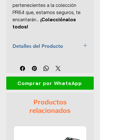
pertenecientes a la colección
PR64
que, estamos seguros, te
encantarán...
¡Colecciónalos
todos!
Detalles del Producto
Marca:
Pop Race
Escala:
1:64
Colección:
PR64
Material:
Cuerpo y base de
Comprar por WhatsApp
metal
Dimensiones (L x An x Al):
7 x
3 x 2.8 cm
Productos
No.:
250
relacionados
Interior y exterior detallados
Abre capó y balde
Llantas de goma
Empaque original