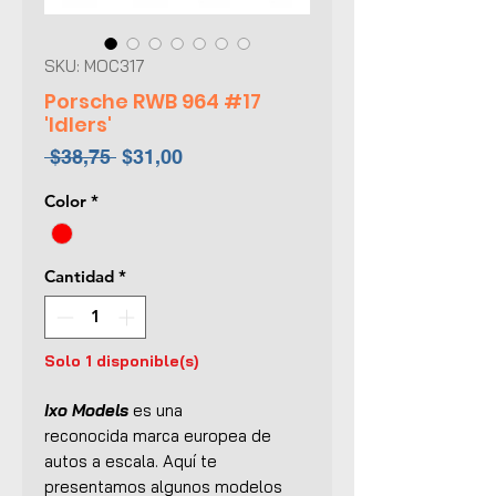
SKU: MOC317
Porsche RWB 964 #17
'Idlers'
Precio
Precio
 $38,75 
$31,00
de
Color
*
oferta
Cantidad
*
Solo 1 disponible(s)
Ixo Models
es una
reconocida marca europea de
autos a escala. Aquí te
presentamos algunos modelos