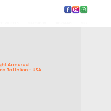
OT WHEELS
MATCHBOX
DIORAMAS
Más...
ight Armored
e Battalion - USA