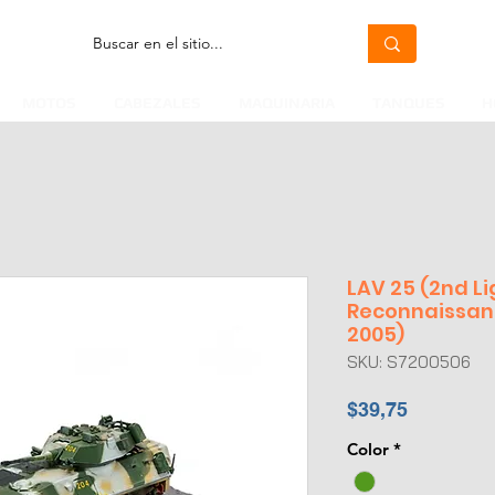
MOTOS
CABEZALES
MAQUINARIA
TANQUES
H
LAV 25 (2nd L
Reconnaissanc
2005)
SKU: S7200506
Precio
$39,75
Color
*