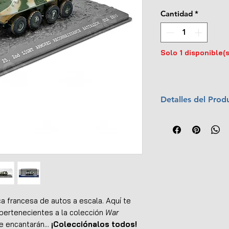
Cantidad
*
Solo 1 disponible(s
Detalles del Prod
Marca:
Solido
Escala:
1:72
Colección:
War 
Material:
Metal c
Dimensiones (L x
Exterior detallad
No tiene apertur
Llantas de goma
 francesa de autos a escala. Aquí te
Base plástica de 
ertenecientes a la colección
War
Caja protectora d
 encantarán...
¡Colecciónalos todos!
Empaque original