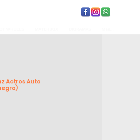
OT WHEELS
MATCHBOX
DIORAMAS
Más...
z Actros Auto
negro)
Precio
6
de
oferta