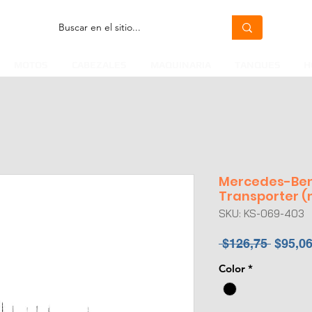
MOTOS
CABEZALES
MAQUINARIA
TANQUES
H
Mercedes-Ben
Transporter (
SKU: KS-069-403
Precio
 $126,75 
$95,0
Color
*