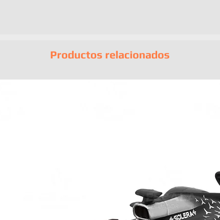
fabricantes
Incluye barandas
Incluye rampas pa
Incluye topes reg
vehículos
Productos relacionados
Incluye pinza de 
Puede albergar h
No incluye los a
Aros detallados
Llantas de goma
Empaque original
EAN:
69428330