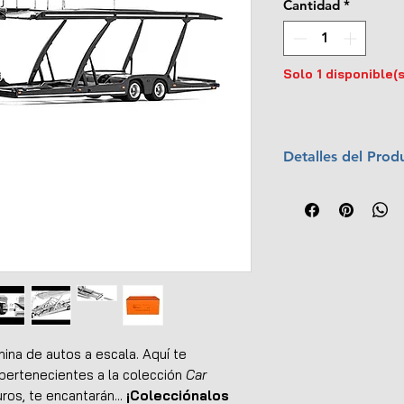
Cantidad
*
Solo 1 disponible(s
Detalles del Prod
Marca:
GCD Mod
Escala:
1:64
Colección:
Car T
Material:
Cabina
Dimensiones (L x
Interior y exterio
Cabina inclinable
Dirección funcion
Rampas funcional
ina de autos a escala. Aquí te
Remolque desmo
ertenecientes a la colección
Car
Plataforma con su
os, te encantarán...
¡Colecciónalos
Incluye adaptado