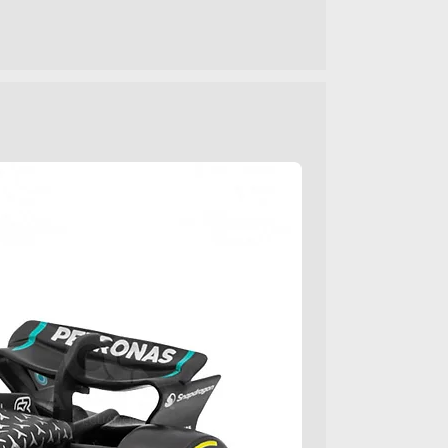
 laterales desmontables
ra acceder al nivel superior
ulables para inmovilizar los
precisión para ensamblaje
asta 8 autos escala 1:64
utos que se muestran
05682