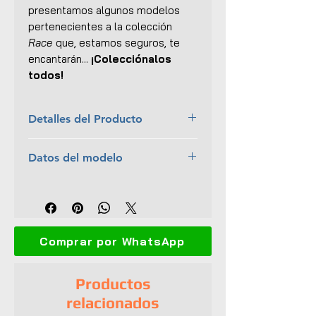
presentamos algunos modelos
pertenecientes a la colección
Race
que, estamos seguros, te
encantarán...
¡Colecciónalos
todos!
Detalles del Producto
Marca:
Ixo Models
Datos del modelo
Escala:
1:43
Colección:
Race
Pilotos:
R. Patrese / W. Röhrl
Material:
Metal con ciertas
Equipo:
ASA Corsa Marche 38
partes plásticas
Temporada:
1979
Dimensiones (L x An x Al):
10 x
Carrera:
6 Hours of Silverstone
4.6 x 3 cm
Comprar por WhatsApp
Interior y exterior detallados
No tiene aperturas
Llantas de goma
Productos
Base de exhibición plástica
relacionados
Caja protectora de acrílico