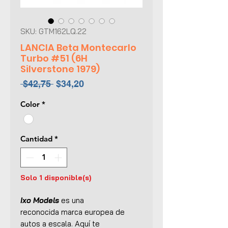
SKU: GTM162LQ.22
LANCIA Beta Montecarlo
Turbo #51 (6H
Silverstone 1979)
Precio
Precio
 $42,75 
$34,20
de
Color
*
oferta
Cantidad
*
Solo 1 disponible(s)
Ixo Models
es una
reconocida marca europea de
autos a escala. Aquí te