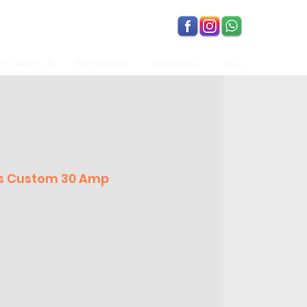
OT WHEELS
MATCHBOX
DIORAMAS
Más...
es Custom 30 Amp