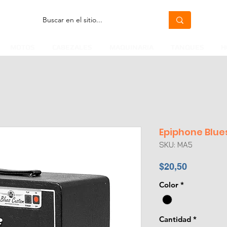
MOTOS
CABEZALES
MAQUINARIA
TANQUES
H
Epiphone Blu
SKU: MA5
Precio
$20,50
Color
*
Cantidad
*