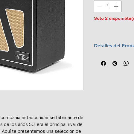
Solo 2 disponible(
Detalles del Prod
Marca:
Epiphone
Escala:
1:6
Material:
Madera,
Dimensiones (L x
Malla frontal de 
Recubrimiento ti
Perillas, enchufe
Altavoz detallad
Jaladera superio
Patas cromadas
 compañía estadounidense fabricante de
Empaque:
Plást
 de los años 50, era el principal rival de
Hecho a mano
op Aquí te presentamos una selección de