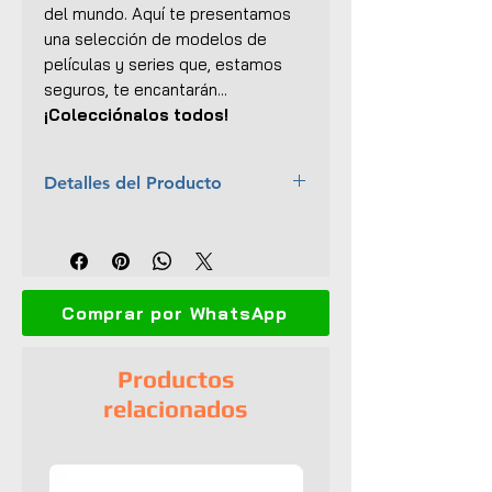
del mundo. Aquí te presentamos
una selección de modelos de
películas y series que, estamos
seguros, te encantarán...
¡Colecciónalos todos!
Detalles del Producto
Marca:
Jada Toys
Escala:
1:32
Colección:
Hollywood Rides -
Transformers
Comprar por WhatsApp
Material:
Metal con ciertas
partes plásticas
Dimensiones (L x An x Al):
13 x
Productos
5.5 x 4 cm
relacionados
Interior y exterior detallado
Imagen del robot grabada en el
chasis
Abre puertas