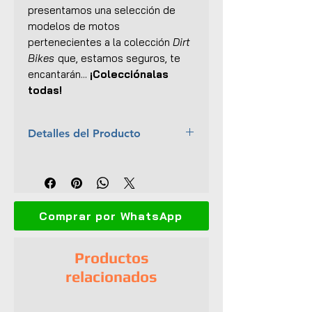
presentamos una selección de
modelos de motos
pertenecientes a la colección
Dirt
Bikes
que, estamos seguros, te
encantarán...
¡Colecciónalas
todas!
Detalles del Producto
Marca:
New Ray
Escala:
1:12
Colección:
Dirt Bikes
Material:
Metal, plástico y
Comprar por WhatsApp
caucho
Dimensiones (L x An x Al):
17.5 x
7 x 10 cm
Productos
Dirección funcional
relacionados
Suspensión funcional en la rueda
posterior
Llantas de goma giratorias