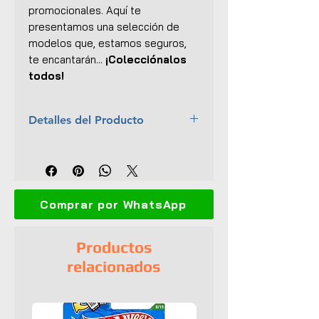
promocionales. Aquí te
presentamos una selección de
modelos que, estamos seguros,
te encantarán...
¡Colecciónalos
todos!
Detalles del Producto
Marca:
First Gear
Escala:
1:24
Material:
Metal con ciertas
partes plásticas
Comprar por WhatsApp
Dimensiones (L x An x
Al):
16.5 x 7 x 5.3 cm
Interior y exterior detallados
Productos
Abre puertas y capó
relacionados
Dirección funcional
Llantas de goma
Empaque original