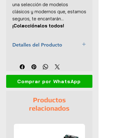
una selección de modelos
clásicos y modernos que, estamos
seguros, te encantarán...
¡Colecciónalos todos!
Detalles del Producto
Marca:
Jada Toys
Escala:
1:24
Colección:
Realtree (TV Series)
Material:
Metal con ciertas
Comprar por WhatsApp
partes plásticas
Dimensiones (L x An x
Al):
23.5 x 10 x 9 cm
Productos
Interior y exterior detallados
relacionados
Abre puertas, capó y cajón
Incluye figura de perro
Llantas de goma
Empaque original
UPC:
801310971444