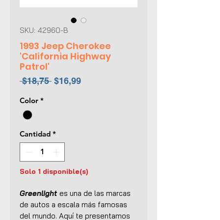
SKU: 42960-B
1993 Jeep Cherokee
'California Highway
Patrol'
Precio
Precio
 $18,75 
$16,99
de
Color
*
oferta
Cantidad
*
Solo 1 disponible(s)
Greenlight
es una de las marcas
de autos a escala más famosas
del mundo. Aquí te presentamos