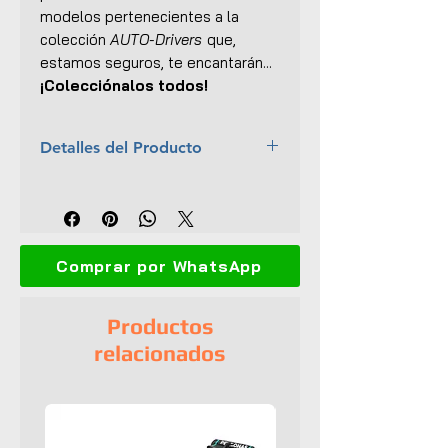
modelos pertenecientes a la
colección
AUTO-Drivers
que,
estamos seguros, te encantarán...
¡Colecciónalos todos!
Detalles del Producto
Marca:
M2 Machines
Escala:
1:64
Colección:
AUTO-Drivers
Material:
Cuerpo y base de
Comprar por WhatsApp
metal
Dimensiones (L x An x Al):
8 x
3 x 2.5 cm
Productos
Interior y exterior detallados
relacionados
Abre capó
Base plástica de exhibición
Llantas de goma
Empaque original tipo blister
UPC:
811469017016