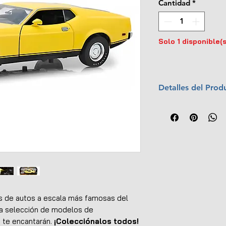
Cantidad
*
Solo 1 disponible(s
Detalles del Prod
Marca:
Greenligh
Escala:
1:18
Colección:
Famou
Material:
Metal c
Dimensiones (L x
Edición limitada
Dirección comple
Asientos delante
Interior y exterio
s de autos a escala más famosas del
Sistemas de tran
a selección de modelos de
Llantas de goma e
, te encantarán.
¡Colecciónalos todos!
Abre puertas, ca