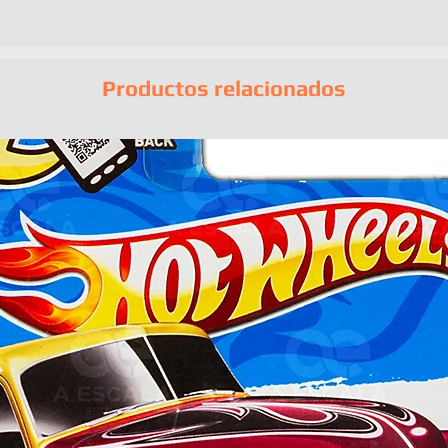
Empaque original
UPC-A:
8101660
Productos relacionados