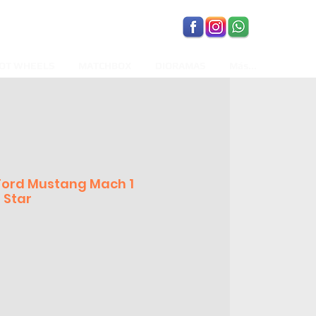
OT WHEELS
MATCHBOX
DIORAMAS
Más...
 Ford Mustang Mach 1
 Star