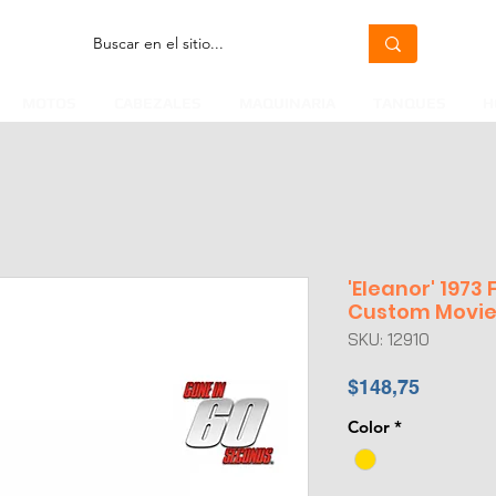
MOTOS
CABEZALES
MAQUINARIA
TANQUES
H
'Eleanor' 1973
Custom Movie
SKU: 12910
Precio
$148,75
Color
*