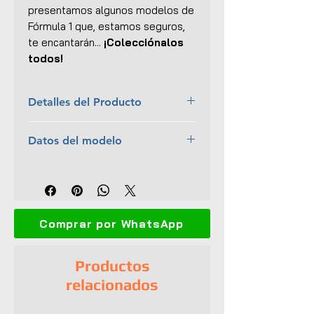
presentamos algunos modelos de
Fórmula 1 que, estamos seguros,
te encantarán...
¡Colecciónalos
todos!
Detalles del Producto
Marca:
Minichamps
Datos del modelo
Escala:
1:18
Material:
Metal con ciertas
Piloto:
Nico Rosberg
partes plásticas
Equipo:
Mercedes-AMG Petronas
Dimensiones (L x An x Al):
29 x
Team
10 x 6 cm
Temporada:
2012
Dirección completa
Comprar por WhatsApp
Llantas de goma
Incluye figura del piloto
Alto nivel de detalle
Productos
Montado sobre base de exhibición
relacionados
Empaque original
UPC:
4012138114234