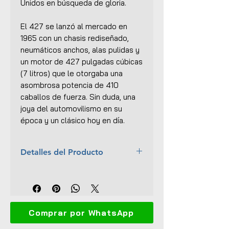
Unidos en búsqueda de gloria.
El 427 se lanzó al mercado en
1965 con un chasis rediseñado,
neumáticos anchos, alas pulidas y
un motor de 427 pulgadas cúbicas
(7 litros) que le otorgaba una
asombrosa potencia de 410
caballos de fuerza. Sin duda, una
joya del automovilismo en su
época y un clásico hoy en día.
Detalles del Producto
Marca:
Kyosho
Escala:
1:18
Material:
Metal con ciertas
partes plásticas
Comprar por WhatsApp
Dimensiones (L x An x Al):
21 x
10 x 7 cm