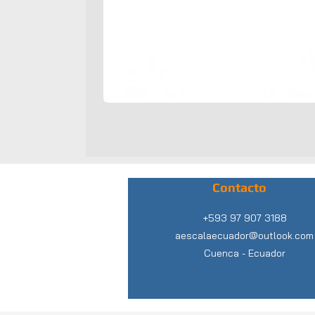
Contacto
+593 97 907 3188
aescalaecuador@outlook.com
Cuenca -
Ecuador