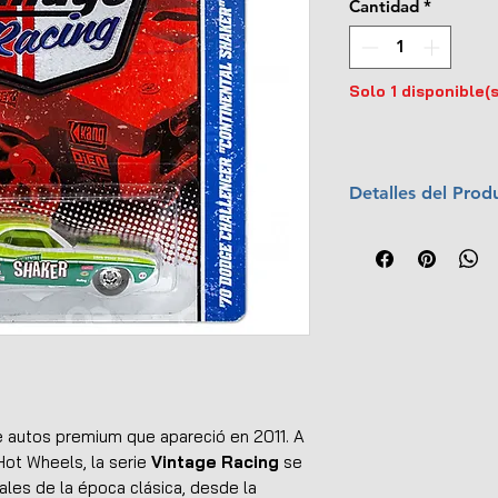
Cantidad
*
Solo 1 disponible(s
Detalles del Prod
Marca:
Hot Whee
Escala:
1:64
Material:
Cuerpo
Año:
2011
Colección:
Vinta
Llantas de goma
Empaque original
UPC:
746775042
e autos premium que apareció en 2011. A
 Hot Wheels, la serie
Vintage Racing
se
ales de la época clásica, desde la