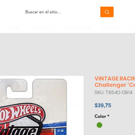
MOTOS
CABEZALES
MAQUINARIA
TANQUES
H
VINTAGE RACIN
Challenger 'C
SKU: T8540-0814
Precio
$39,75
Color
*