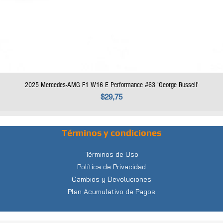
2025 Mercedes-AMG F1 W16 E Performance #63 'George Russell'
Precio
$29,75
Términos y condiciones
Términos de Uso
Política de Privacidad
Cambios y Devoluciones
Plan Acumulativo de Pagos