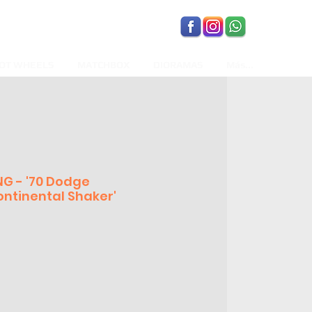
OT WHEELS
MATCHBOX
DIORAMAS
Más...
G - '70 Dodge
ontinental Shaker'