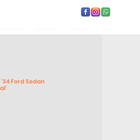
OT WHEELS
MATCHBOX
DIORAMAS
Más...
 '34 Ford Sedan
al'