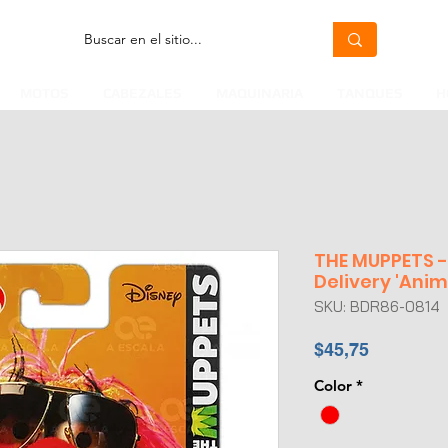
MOTOS
CABEZALES
MAQUINARIA
TANQUES
H
THE MUPPETS -
Delivery 'Anim
SKU: BDR86-0814
Precio
$45,75
Color
*