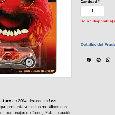
Cantidad
*
Solo 1 disponible(s
Detalles del Prod
Marca:
Hot Whee
Año:
2014
Escala:
1:64
Colección:
Pop C
Material:
Cuerpo
Llantas de goma
Empaque original
UPC:
746775170
ulture
de 2014, dedicada a
Los
 que presenta vehículos metálicos con
os personajes de Disney. Esta colección