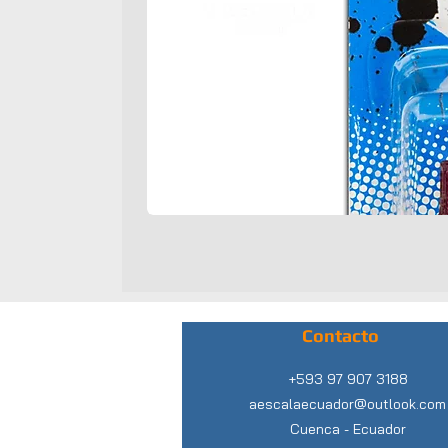
Contacto
+593 97 907 3188
aescalaecuador@outlook.com
Cuenca -
Ecuador