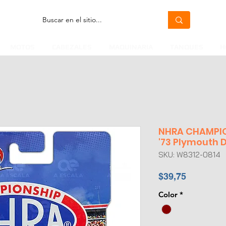
MOTOS
CABEZALES
MAQUINARIA
TANQUES
H
NHRA CHAMPIO
'73 Plymouth 
SKU: W8312-0814
Precio
$39,75
Color
*