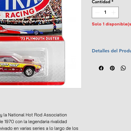
Cantidad
*
Solo 1 disponible(s
Detalles del Prod
Marca:
Hot Whee
Escala:
1:64
Material:
Cuerpo
Año:
2012
Colección:
NHRA 
Llantas de goma
Empaque original
UPC:
746775080
y la National Hot Rod Association
 1970 con la legendaria rivalidad
vado en varias series a lo largo de los