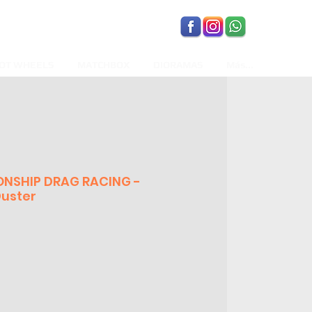
OT WHEELS
MATCHBOX
DIORAMAS
Más...
NSHIP DRAG RACING -
Duster