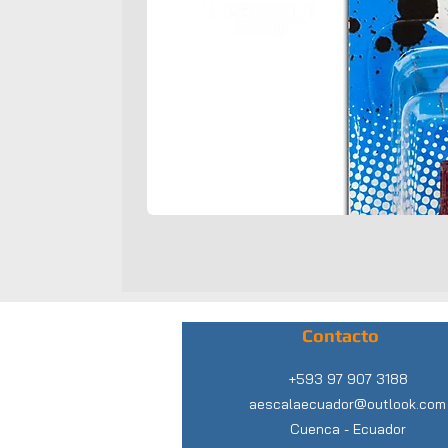
Contacto
+593 97 907 3188
aescalaecuador@outlook.com
Cuenca -
Ecuador