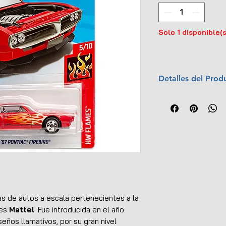
Solo 1 disponible(s
Detalles del Prod
Año:
2018
Colección:
HW F
No.:
5/10 (128/36
Escala:
1:64
Empaque:
Intern
s de autos a escala pertenecientes a la
tes
Mattel
. Fue introducida en el año
seños llamativos, por su gran nivel