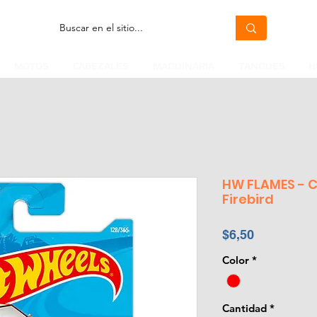
MOTOS
CABEZALES
MAQUINARIA
TANQUES
H
HW FLAMES - C
Firebird
Precio
$6,50
Color
*
Cantidad
*