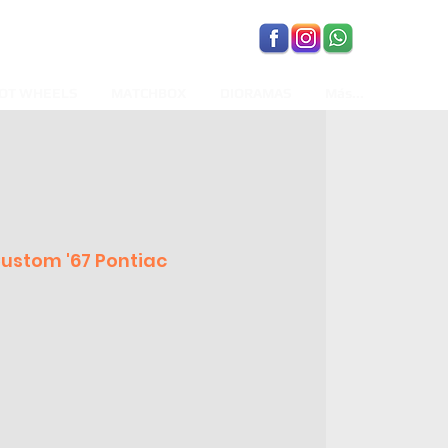
OT WHEELS
MATCHBOX
DIORAMAS
Más...
ustom '67 Pontiac