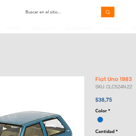
MOTOS
CABEZALES
MAQUINARIA
TANQUES
H
Fiat Uno 1983
SKU: CLC524N.22
Precio
$38,75
Color
*
Cantidad
*