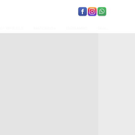
OT WHEELS
MATCHBOX
DIORAMAS
Más...