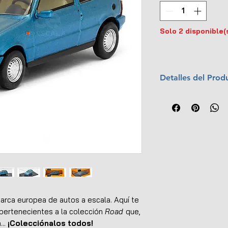
Solo 2 disponible(
Detalles del Prod
Marca:
Ixo Model
Escala:
1:43
Colección:
Road
Material:
Metal c
Dimensiones (L x
Interior y exterio
No tiene apertur
Llantas de goma
Base de exhibició
Caja protectora d
arca europea de autos a escala. Aquí te
Empaque original
ertenecientes a la colección
Road
que,
EAN:
489510234
...
¡Colecciónalos todos!