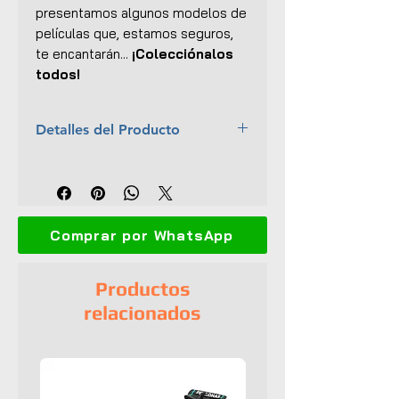
presentamos algunos modelos de
películas que, estamos seguros,
te encantarán...
¡Colecciónalos
todos!
Detalles del Producto
Marca:
Greenlight
Escala:
1:43
Material:
Metal con ciertas
partes plásticas
Comprar por WhatsApp
Colección:
Hollywood
Dimensiones (L x An x Al):
9.5 x
4.5 x 6.6 cm
Productos
Llantas de goma
relacionados
Base plástica de exhibición
Caja protectora de acrílico
Empaque original
UPC:
812982024260