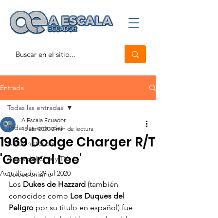
Entrada
Todas las entradas
A Escala Ecuador
Todas las entradas
15 abr 2020
2 min de lectura
1969 Dodge Charger R/T
Autos históricos
'General Lee'
Autos del Cine y TV
Actualizado:
29 jul 2020
Coleccionismo
Los 
Dukes de Hazzard
 (también 
conocidos como 
Los Duques del 
Peligro
 por su título en español) fue 