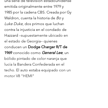
una serie de televisión estadounidense 
emitida originalmente entre 1979 y 
1985 por la cadena CBS. Creada por Gy 
Waldron, cuenta la historia de 
Bo
 y 
Luke Duke
, dos primos que luchan 
contra la injusticia en el condado de 
Hazzard 
–
supuestamente ubicado en 
el estado de Georgia
–
 quienes 
conducen un 
Dodge Charger R/T de 
1969
 conocido como 
General Lee
, un 
bólido pintado de color naranja que 
lucía la Bandera Confederada en el 
techo. El auto estaba equipado con
 un 
motor V8 "HEMI"