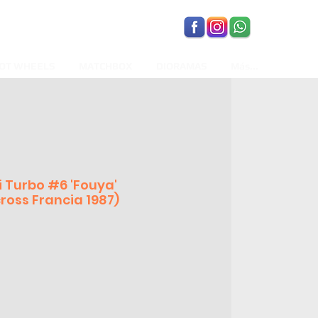
OT WHEELS
MATCHBOX
DIORAMAS
Más...
i Turbo #6 'Fouya'
ross Francia 1987)