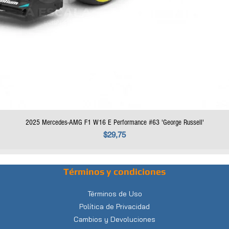
2025 Mercedes-AMG F1 W16 E Performance #63 'George Russell'
Precio
$29,75
Términos y condiciones
Términos de Uso
Política de Privacidad
Cambios y Devoluciones