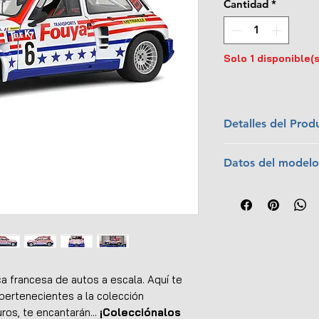
Cantidad
*
Solo 1 disponible(s
Detalles del Prod
Marca:
Solido
Datos del modelo
Escala:
1:18
Colección:
Compe
Piloto:
Gerard R
Material:
Metal c
Equipo:
Fouya Ra
Dimensiones (L x
Temporada:
198
Interior y exterio
Campeonato:
Ra
Abre puertas y c
Posición:
Primer
Dirección funcion
Llantas de goma
 francesa de autos a escala. Aquí te
Empaque original
ertenecientes a la colección
EAN:
366350601
os, te encantarán...
¡Colecciónalos