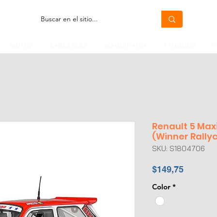
MOTOS
CABEZALES
MAQUINARIA
TANQUES
H
Renault 5 Max
(Winner Rallyc
SKU: S1804706
Precio
$149,75
Color
*