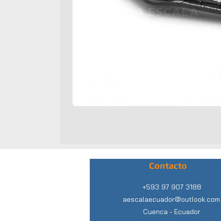
Contacto
+593 97 907 3188
aescalaecuador@outlook.com
Cuenca -
Ecuador