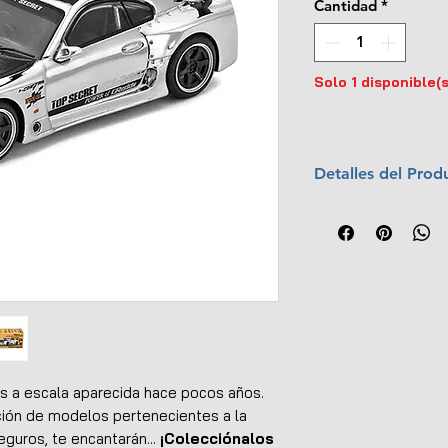
Cantidad
*
Solo 1 disponible(s
Detalles del Prod
Marca:
Pop Race
Escala:
1:64
Colección:
PR6
Material:
Cuerpo
Dimensiones (L x
No.:
325
Interior y exterio
No tiene apertur
Llantas de goma
s a escala aparecida hace pocos años.
Empaque original
ión de modelos pertenecientes a la
guros, te encantarán...
¡Colecciónalos