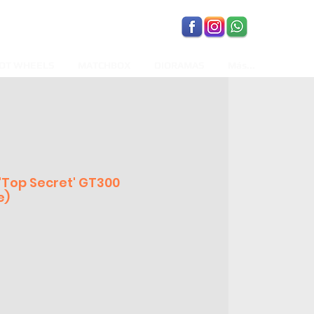
OT WHEELS
MATCHBOX
DIORAMAS
Más...
'Top Secret' GT300
e)