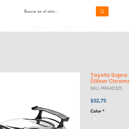
MOTOS
CABEZALES
MAQUINARIA
TANQUES
H
Toyota Supra 
(Silver Chrom
SKU: PR640325
Precio
$32,75
Color
*