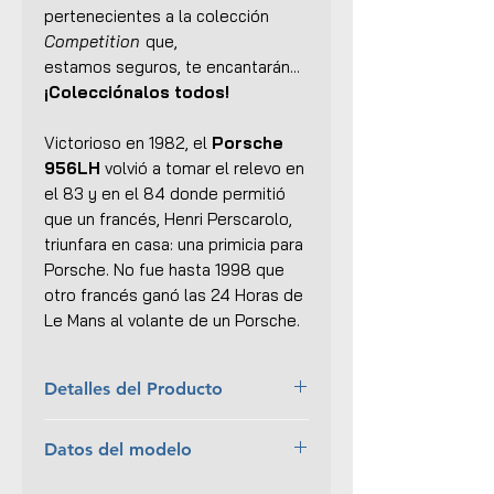
pertenecientes a la colección
Competition
que,
estamos seguros, te encantarán...
¡Colecciónalos todos!
Victorioso en 1982, el
Porsche
956LH
volvió a tomar el relevo en
el 83 y en el 84 donde permitió
que un francés, Henri Perscarolo,
triunfara en casa: una primicia para
Porsche. No fue hasta 1998 que
otro francés ganó las 24 Horas de
Le Mans al volante de un Porsche.
Detalles del Producto
Marca:
Solido
Datos del modelo
Escala:
1:18
Colección:
Competition
Pilotos:
H. Pescarolo / K. Ludwig