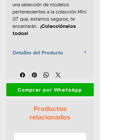
una selección de modelos
pertenecientes a la colección
Mini
GT
que, estamos seguros, te
encantarán...
¡Colecciónalos
todos!
Detalles del Producto
Marca:
TSM Model
Escala:
1:64
Colección:
Mini GT - Mijo
Exclusives
Comprar por WhatsApp
Material:
Cuerpo de metal, base
plástica
Dimensiones (L x An x Al):
6 x
Productos
2.5 x 1.2 cm
relacionados
No.:
584
Interior y exterior detallados
Llantas de goma
No tiene aperturas