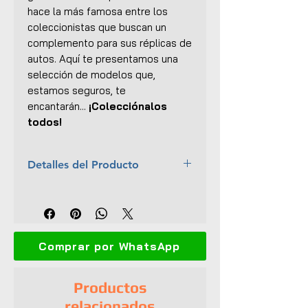
hace la más famosa entre los
coleccionistas que buscan un
complemento para sus réplicas de
autos. Aquí te presentamos una
selección de modelos que,
estamos seguros, te
encantarán...
¡Colecciónalos
todos!
Detalles del Producto
Marca:
American Diorama
Escala:
1:18
Colección:
The Western Style
Material:
Resina
Comprar por WhatsApp
Dimensiones (L x An x Al):
3.8 x
3.5 x 8 cm
Empaque original
Productos
UPC:
610877382064
relacionados