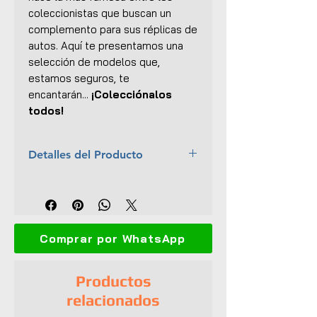
coleccionistas que buscan un
complemento para sus réplicas de
autos. Aquí te presentamos una
selección de modelos que,
estamos seguros, te
encantarán...
¡Colecciónalos
todos!
Detalles del Producto
Marca:
American Diorama
Escala:
1:18
Colección:
Surfers
Material:
Resina
Comprar por WhatsApp
Dimensiones (L x An x Al):
3 x
11.5 x 10 cm
Empaque original
Productos
UPC:
699618774429
relacionados