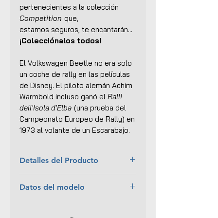
pertenecientes a la colección
Competition
que,
estamos seguros, te encantarán...
¡Colecciónalos todos!
El Volkswagen Beetle no era solo
un coche de rally en las películas
de Disney. El piloto alemán Achim
Warmbold incluso ganó el
Ralli
dell'Isola d'Elba
(una prueba del
Campeonato Europeo de Rally) en
1973 al volante de un Escarabajo.
Detalles del Producto
Marca:
Solido
Datos del modelo
Escala:
1:18
Colección:
Competition
Piloto:
Achim Warmbold
Material:
Metal con ciertas
Copiloto:
Gunnar Häggbom