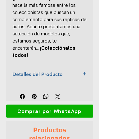
hace la más famosa entre los
coleccionistas que buscan un
complemento para sus réplicas de
autos. Aquí te presentamos una
selección de modelos que,
estamos seguros, te
encantarán...
¡Colecciónalos
todos!
Detalles del Producto
Marca:
American Diorama
Escala:
1:18
Colección:
Retro Female
Mechanic
Comprar por WhatsApp
Material:
Resina
Dimensiones (L x An x Al):
3.5 x
4 x 9 cm
Productos
Empaque original
relacionados
UPC:
610877382453