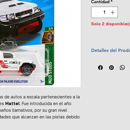
Cantidad
*
Solo 2 disponible(
Detalles del Prod
Marca:
Mattel
Escala:
1:64
Año:
2023
Colección:
MUD 
No.:
3/5 (175/250
Empaque:
Intern
s de autos a escala pertenecientes a la
UPC:
027084120
tes
Mattel
. Fue introducida en el año
seños llamativos, por su gran nivel
idades que alcanzan en las pistas debido