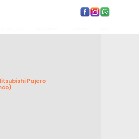
OT WHEELS
MATCHBOX
DIORAMAS
Más...
itsubishi Pajero
nco)