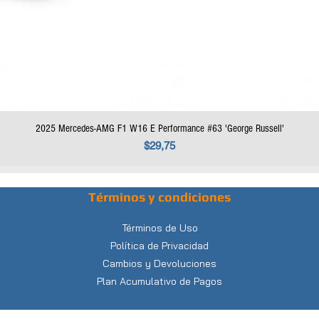
2025 Mercedes-AMG F1 W16 E Performance #63 'George Russell'
Precio
$29,75
Términos y condiciones
Términos de Uso
Política de Privacidad
Cambios y Devoluciones
Plan Acumulativo de Pagos