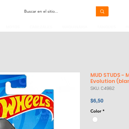
MOTOS
CABEZALES
MAQUINARIA
TANQUES
H
MUD STUDS - M
Evolution (bla
SKU: C4982
Precio
$6,50
Color
*