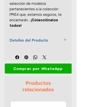
selección de modelos
pertenecientes a la colección
PR64
que, estamos seguros, te
encantarán...
¡Colecciónalos
todos!
Detalles del Producto
Marca:
Inno Models
Escala:
1:64
Colección:
Inno64
Material:
Cuerpo y base de
Comprar por WhatsApp
metal
Dimensiones (L x An x Al):
7 x
3 x 2 cm
Productos
Lanzamiento:
Malaysia Diecast
relacionados
Expo 2024
Interior y exterior detallados
No tiene aperturas
Llantas de goma