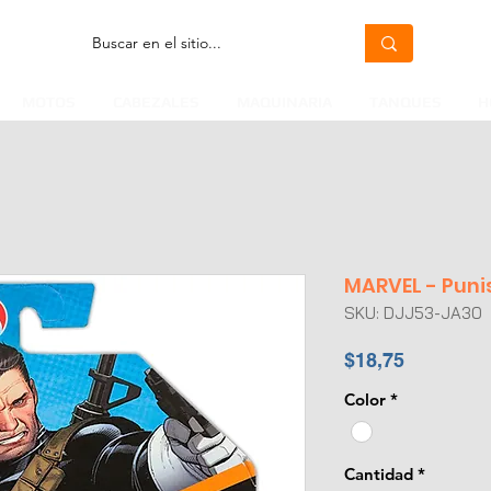
MOTOS
CABEZALES
MAQUINARIA
TANQUES
H
MARVEL - Puni
SKU: DJJ53-JA30
Precio
$18,75
Color
*
Cantidad
*