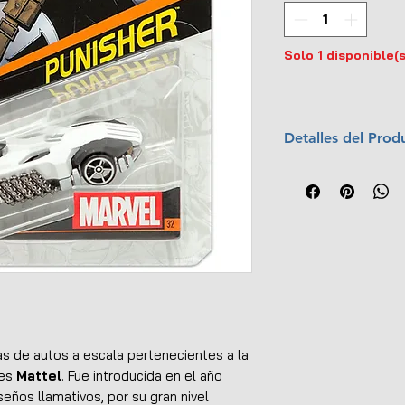
Solo 1 disponible(s
Detalles del Prod
Marca:
Mattel
Escala:
1:64
Material:
Metal y
Colección:
Marv
Año:
2016
No.:
32
UPC:
746775305
s de autos a escala pertenecientes a la
tes
Mattel
. Fue introducida en el año
seños llamativos, por su gran nivel