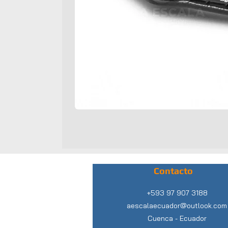
Contacto
+593 97 907 3188
aescalaecuador@outlook.com
Cuenca -
Ecuador