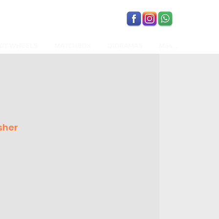
OT WHEELS
MATCHBOX
DIORAMAS
Más...
sher