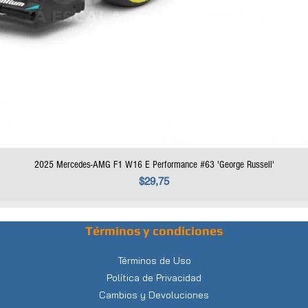
2025 Mercedes-AMG F1 W16 E Performance #63 'George Russell'
Precio
$29,75
Términos y condiciones
Términos de Uso
Política de Privacidad
Cambios y Devoluciones