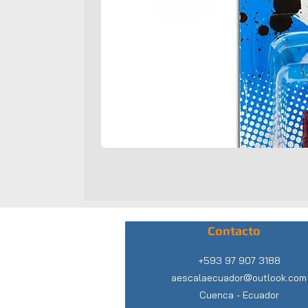
Contacto
+593 97 907 3188
aescalaecuador@outlook.com
Cuenca -
Ecuador