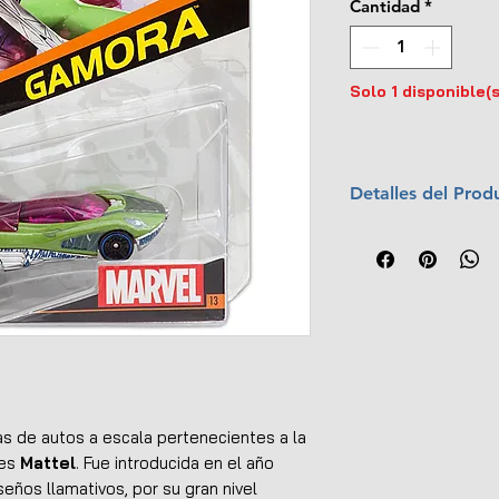
Cantidad
*
Solo 1 disponible(s
Detalles del Prod
Marca:
Mattel
Escala:
1:64
Material:
Metal y
Colección:
Marv
Año:
2015
No.:
13
UPC:
746775305
s de autos a escala pertenecientes a la
tes
Mattel
. Fue introducida en el año
seños llamativos, por su gran nivel