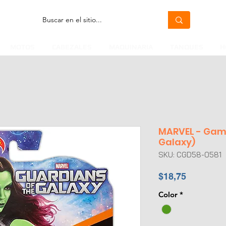
MOTOS
CABEZALES
MAQUINARIA
TANQUES
H
MARVEL - Gamo
Galaxy)
SKU: CGD58-0581
Precio
$18,75
Color
*