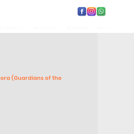
OT WHEELS
MATCHBOX
DIORAMAS
Más...
ra (Guardians of the