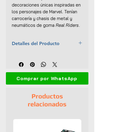
decoraciones únicas inspiradas en
los personajes de Marvel. Tenían
carrocería y chasis de metal y
neumáticos de goma
Real Riders
.
Detalles del Producto
Marca:
Hot Wheels
Año:
2016
Escala:
1:64
Colección:
Pop Culture - Marvel
Comprar por WhatsApp
Comics
Material:
Cuerpo y base de
metal
Productos
Llantas de goma
relacionados
Empaque original
UPC:
887961253214