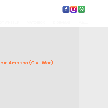
OT WHEELS
MATCHBOX
DIORAMAS
Más...
ain America (Civil War)