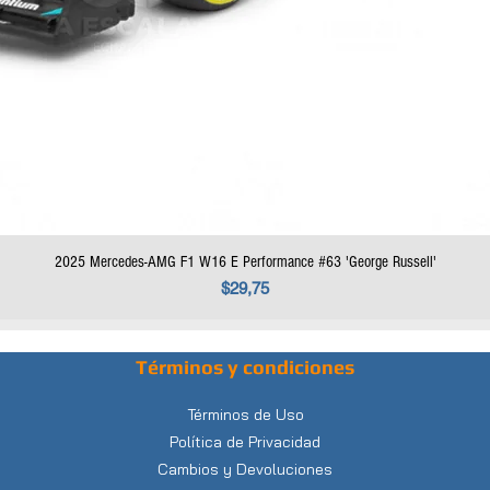
2025 Mercedes-AMG F1 W16 E Performance #63 'George Russell'
Precio
$29,75
Términos y condiciones
Términos de Uso
Política de Privacidad
Cambios y Devoluciones