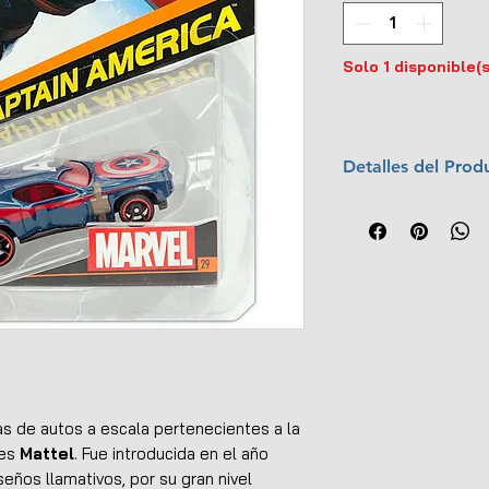
Solo 1 disponible(s
Detalles del Prod
Marca:
Mattel
Escala:
1:64
Material:
Metal y
Colección:
Marv
Año:
2016
No.:
29
UPC:
746775305
s de autos a escala pertenecientes a la
tes
Mattel
. Fue introducida en el año
seños llamativos, por su gran nivel