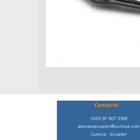
Contacto
+593 97 907 3188
aescalaecuador@outlook.com
Cuenca -
Ecuador