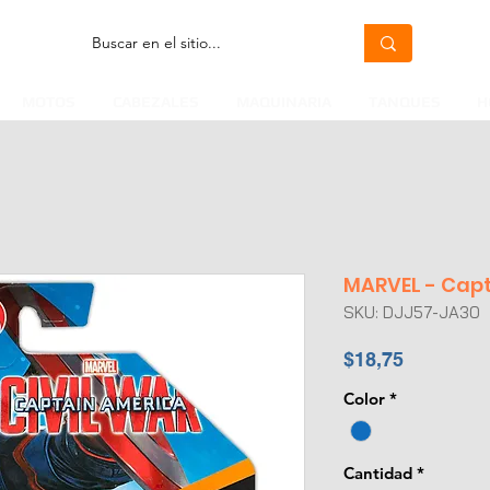
MOTOS
CABEZALES
MAQUINARIA
TANQUES
H
MARVEL - Capt
SKU: DJJ57-JA30
Precio
$18,75
Color
*
Cantidad
*