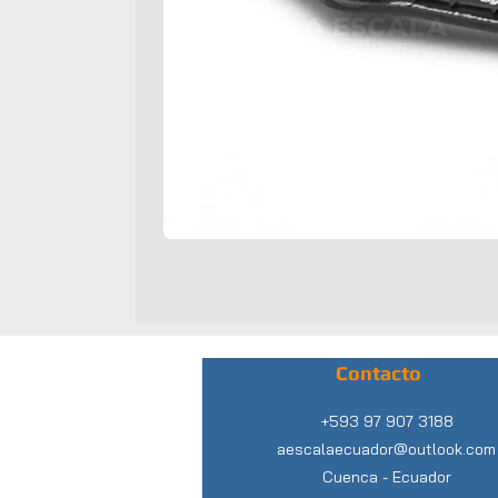
Contacto
+593 97 907 3188
aescalaecuador@outlook.com
Cuenca -
Ecuador