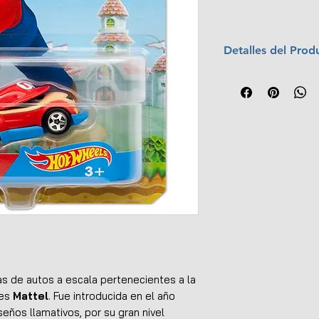
Detalles del Prod
Año:
2017
Colección:
MARI
No.:
1/6
Escala:
1:64
s de autos a escala pertenecientes a la
tes
Mattel
. Fue introducida en el año
seños llamativos, por su gran nivel