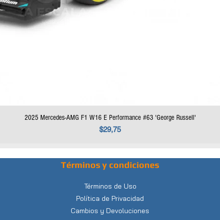
2025 Mercedes-AMG F1 W16 E Performance #63 'George Russell'
Precio
$29,75
Términos y condiciones
Términos de Uso
Política de Privacidad
Cambios y Devoluciones