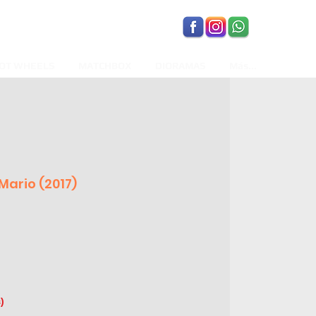
OT WHEELS
MATCHBOX
DIORAMAS
Más...
Mario (2017)
)