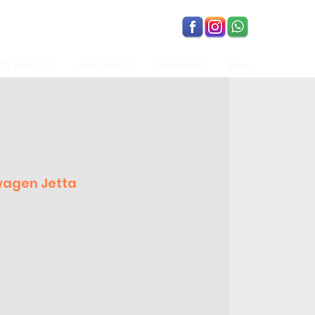
OT WHEELS
MATCHBOX
DIORAMAS
Más...
wagen Jetta