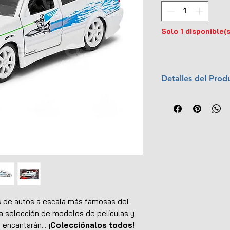
Solo 1 disponible(s
Detalles del Prod
Marca:
Jada Toy
Escala:
1:32
Colección:
Fast 
Material:
Metal c
Dimensiones (L x
Interior y exterio
Abre puertas
Llantas de goma
Empaque original
UPC:
801310995
s de autos a escala más famosas del
 selección de modelos de películas y
 encantarán...
¡Colecciónalos todos!