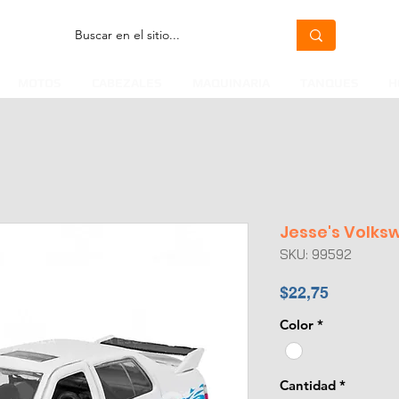
MOTOS
CABEZALES
MAQUINARIA
TANQUES
H
Jesse's Volks
SKU: 99592
Precio
$22,75
Color
*
Cantidad
*