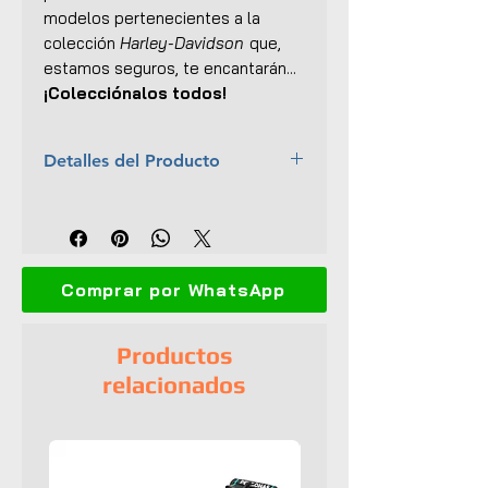
modelos pertenecientes a la
colección
Harley-Davidson
que,
estamos seguros, te encantarán...
¡Colecciónalos todos!
Detalles del Producto
Marca:
Maisto
Escala:
1:18
Colección:
Harley-Davidson -
Series 40
Comprar por WhatsApp
Material:
Metal con
partes plásticas
Dimensiones (L x An xAl):
12.4 x
Productos
5 x 7.5 cm
relacionados
Motor detallado
Dirección articulada
Suspensión posterior funcional
Llantas de goma
Empaque original