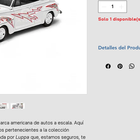
Solo 1 disponible(s
Detalles del Prod
Marca:
Greenligh
Escala:
1:43
Colección:
Holly
Material:
Metal c
Dimensiones (L x
Interior y exterio
No tiene apertur
Llantas de goma
Empaque original
UPC:
843543581
rca americana de autos a escala. Aquí
 pertenecientes a la colección
zada por
Luppa
que, estamos seguros, te