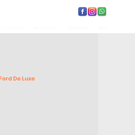
OT WHEELS
MATCHBOX
DIORAMAS
Más...
 Ford De Luxe
ecio
e
erta