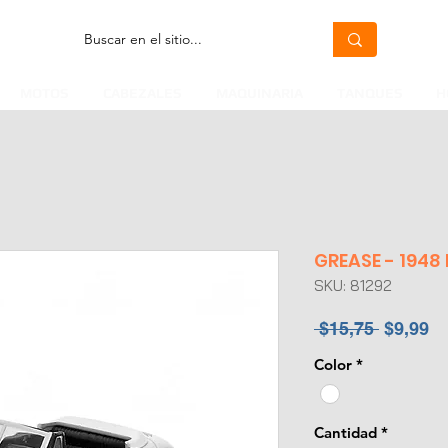
MOTOS
CABEZALES
MAQUINARIA
TANQUES
H
GREASE - 1948
SKU: 81292
Precio
Pr
 $15,75 
$9,99
d
Color
*
of
Cantidad
*